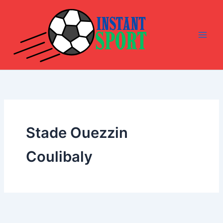
Aller
au
contenu
Stade Ouezzin
Coulibaly