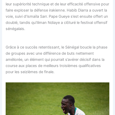
leur supériorité technique et de leur efficacité offensive pour
faire exploser la défense irakienne. Habib Diarra a ouvert la
voie, suivi d’Ismaïla Sarr. Pape Gueye s’est ensuite offert un
doublé, tandis qu’Iliman Ndiaye a clôturé le festival offensif
sénégalais.
Grâce à ce succès retentissant, le Sénégal boucle la phase
de groupes avec une différence de buts nettement
améliorée, un élément qui pourrait s’avérer décisif dans la
course aux places de meilleurs troisièmes qualificatives
pour les seizièmes de finale.