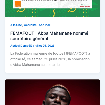
,
A la Une
Actualité Foot Mali
FEMAFOOT : Abba Mahamane nommé
secrétaire général
Abdoul Dembélé
/
juillet 25, 2026
La Fédération malienne de football (FEMAFOOT) a
officialisé, ce samedi 25 juillet 2026, la nomination
d’Abba Mahamane au poste de