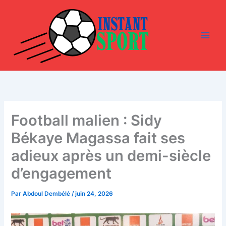
Aller
au
contenu
Football malien : Sidy
Békaye Magassa fait ses
adieux après un demi-siècle
d’engagement
Par
Abdoul Dembélé
/
juin 24, 2026