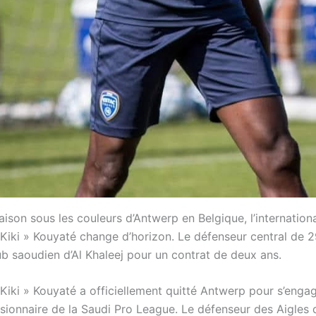
ison sous les couleurs d’Antwerp en Belgique, l’internation
Kiki » Kouyaté change d’horizon. Le défenseur central de 2
lub saoudien d’Al Khaleej pour un contrat de deux ans.
Kiki » Kouyaté a officiellement quitté Antwerp pour s’enga
nsionnaire de la Saudi Pro League. Le défenseur des Aigles 