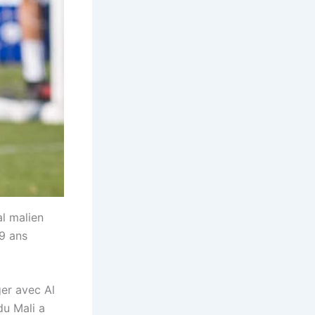
al malien
9 ans
ger avec Al
du Mali a