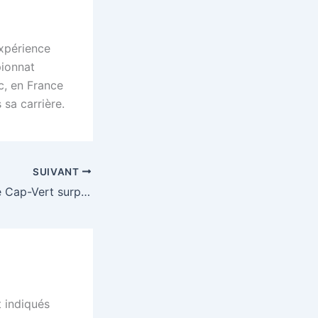
expérience
pionnat
c, en France
sa carrière.
SUIVANT
Mondial 2026 : Le Cap-Vert surprend l’Espagne pour son baptême du feu
 indiqués