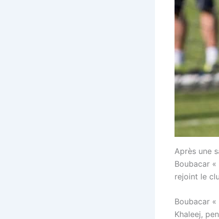
Après une sa
Boubacar « 
rejoint le c
Boubacar « 
Khaleej, pe