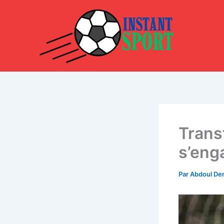
Aller
au
contenu
Trans
s’eng
Par
Abdoul D