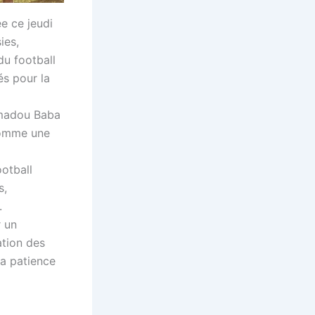
ée ce jeudi
ies,
du football
és pour la
amadou Baba
 comme une
otball
s,
.
r un
ation des
la patience