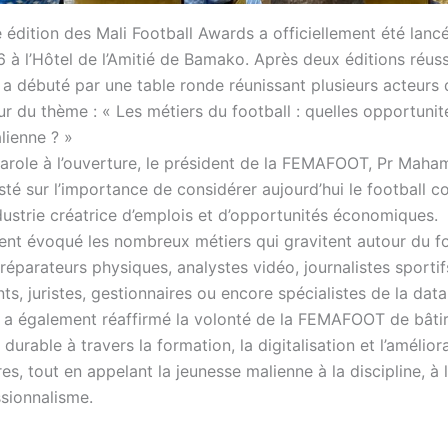
 édition des Mali Football Awards a officiellement été lanc
 à l’Hôtel de l’Amitié de Bamako. Après deux éditions réuss
 a débuté par une table ronde réunissant plusieurs acteurs 
r du thème : « Les métiers du football : quelles opportunit
lienne ? »
parole à l’ouverture, le président de la FEMAFOOT, Pr Mah
isté sur l’importance de considérer aujourd’hui le football
dustrie créatrice d’emplois et d’opportunités économiques.
ent évoqué les nombreux métiers qui gravitent autour du fo
éparateurs physiques, analystes vidéo, journalistes sportif
, juristes, gestionnaires ou encore spécialistes de la data
t a également réaffirmé la volonté de la FEMAFOOT de bâti
urable à travers la formation, la digitalisation et l’amélior
res, tout en appelant la jeunesse malienne à la discipline, à 
ssionnalisme.