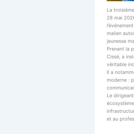
La troisième
28 mai 2026
l’événement
malien autou
jeunesse ma
Prenant la 
Cissé, a ins
véritable in
Il a notamm
moderne : pr
communicants
Le dirigean
écosystème d
infrastructu
et au profe