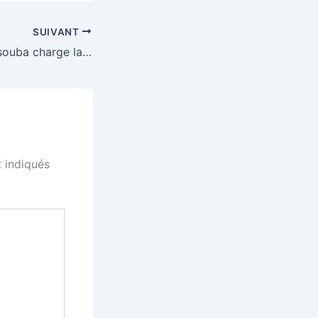
SUIVANT
Mohamed Magassouba charge la gestion du sport malien lors du Week-end du football malien
 indiqués