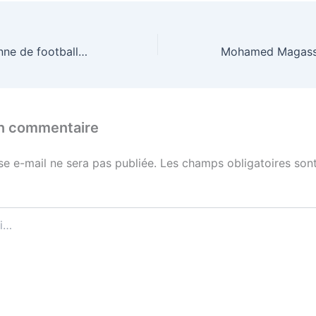
Federation Malienne de footballChoix du futur sélectionneur des Aigles A » l’aveu : impuissance financière «
un commentaire
se e-mail ne sera pas publiée.
Les champs obligatoires sont