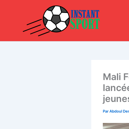
Aller
au
contenu
Mali F
lancé
jeune
Par
Abdoul D