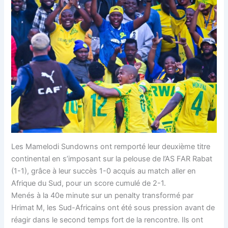
Les Mamelodi Sundowns ont remporté leur deuxième titre
continental en s’imposant sur la pelouse de l’AS FAR Rabat
(1-1), grâce à leur succès 1-0 acquis au match aller en
Afrique du Sud, pour un score cumulé de 2-1.
Menés à la 40e minute sur un penalty transformé par
Hrimat M, les Sud-Africains ont été sous pression avant de
réagir dans le second temps fort de la rencontre. Ils ont