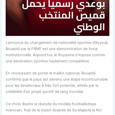
L’annonce du changement de nationalité sportive d’Ayyoub
Bouaddi par la FRMF est une démonstration de force
institutionnelle. Aujourd’hui, le Royaume s’impose comme
une destination sportive hautement compétitive.
En choisissant de porter le maillot national, Bouaddi
confirme que le pays est devenu une étape incontournable
pour les binationaux à très fort potentiel, attirés par la
crédibilité d’un projet sportif de rang mondial.
Ce choix illustre la réussite du modèle footballistique
marocain, fruit de la Vision éclairée de Sa Majesté le Roi