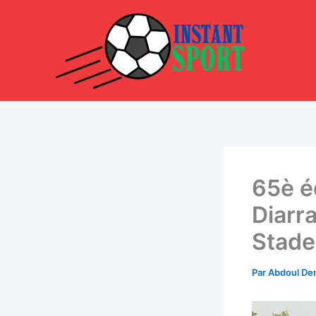
Aller
au
contenu
65è é
Diarra
Stade
Par
Abdoul D