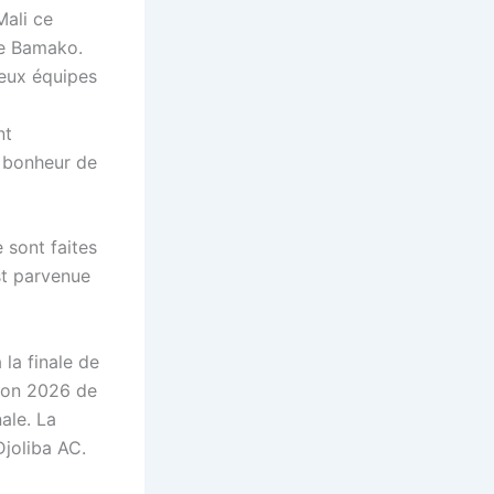
Mali ce
de Bamako.
deux équipes
nt
d bonheur de
 sont faites
st parvenue
 la finale de
tion 2026 de
ale. La
Djoliba AC.