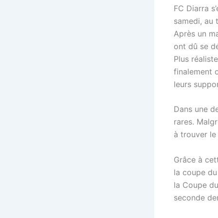
FC Diarra s’
samedi, au 
Après un ma
ont dû se dé
Plus réalist
finalement o
leurs suppo
Dans une dem
rares. Malgr
à trouver le
Grâce à cett
la coupe du
la Coupe du
seconde dem