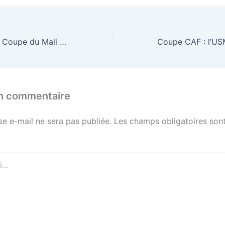
65è édition de la Coupe du Mali : le Stade malien défie le FC Diarra en demi-finale ce soir
un commentaire
se e-mail ne sera pas publiée.
Les champs obligatoires sont