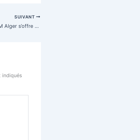
SUIVANT
Coupe CAF : l’USM Alger s’offre un deuxième sacre continental face au Zamalek
 indiqués