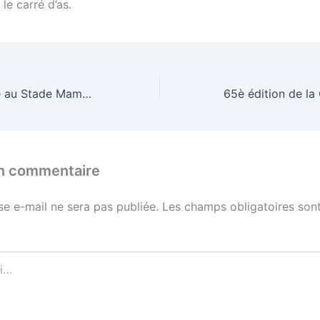
le carré d’as.
Violente tempête au Stade Mamadou DIARRA H : d’importants dégâts matériels constatés
un commentaire
se e-mail ne sera pas publiée.
Les champs obligatoires sont