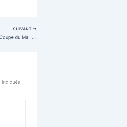
SUIVANT
65è édition de la Coupe du Mali : les affiches des demi-finales connues
 indiqués