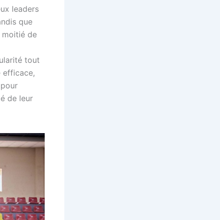
eux leaders
andis que
 moitié de
larité tout
 efficace,
 pour
é de leur