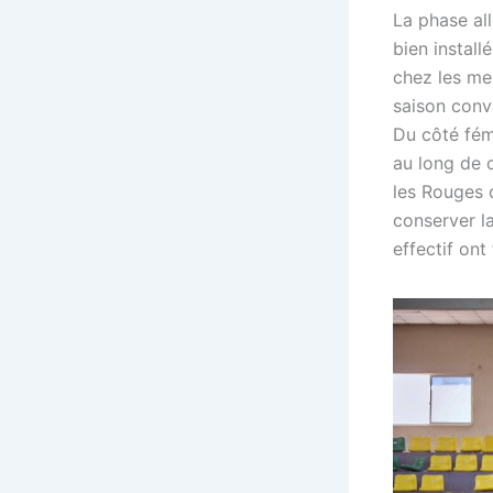
La phase al
bien install
chez les me
saison conv
Du côté fémi
au long de c
les Rouges 
conserver la
effectif ont