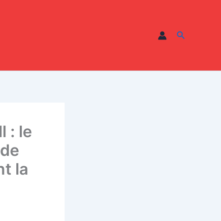
Recherche
 : le
ade
t la