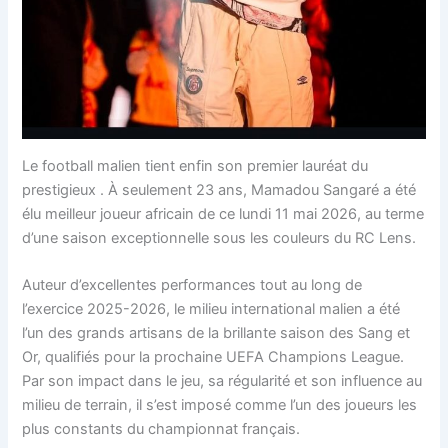
Le football malien tient enfin son premier lauréat du
prestigieux . À seulement 23 ans, Mamadou Sangaré a été
élu meilleur joueur africain de ce lundi 11 mai 2026, au terme
d’une saison exceptionnelle sous les couleurs du RC Lens.
Auteur d’excellentes performances tout au long de
l’exercice 2025-2026, le milieu international malien a été
l’un des grands artisans de la brillante saison des Sang et
Or, qualifiés pour la prochaine UEFA Champions League.
Par son impact dans le jeu, sa régularité et son influence au
milieu de terrain, il s’est imposé comme l’un des joueurs les
plus constants du championnat français.