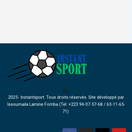
2025- Instantsport. Tous droits réservés. Site développé par
Issoumaila Lamine Fomba (Tel: +223 94-07-57-68 / 63-11-65-
71)
F
I
X
Y