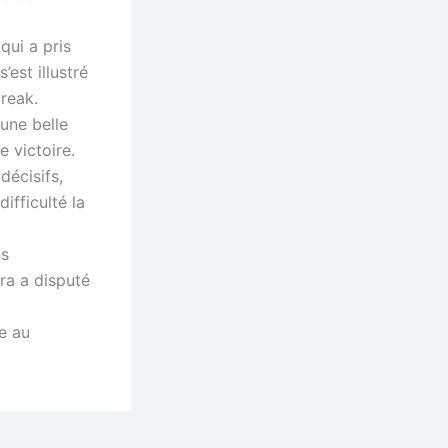
qui a pris
’est illustré
break.
 une belle
e victoire.
décisifs,
ifficulté la
ns
ra a disputé
e au