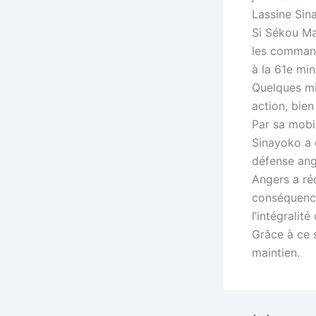
Lassine Sina
Si Sékou Mar
les commande
à la 61e mi
Quelques min
action, bien
Par sa mobi
Sinayoko a 
défense ang
Angers a réd
conséquence
l’intégralit
Grâce à ce 
maintien.