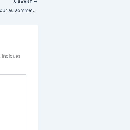
SUIVANT
Schalke 04 de retour au sommet : Moussa Sylla retrouve la Bundesliga
 indiqués