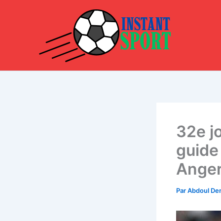
Aller
au
contenu
32e j
guide 
Anger
Par
Abdoul D