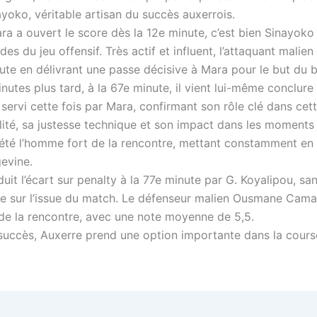
yoko, véritable artisan du succès auxerrois.
a a ouvert le score dès la 12e minute, c’est bien Sinayoko 
s du jeu offensif. Très actif et influent, l’attaquant malien s
nute en délivrant une passe décisive à Mara pour le but du 
utes plus tard, à la 67e minute, il vient lui-même conclure
 servi cette fois par Mara, confirmant son rôle clé dans cett
lité, sa justesse technique et son impact dans les moments 
été l’homme fort de la rencontre, mettant constamment en d
evine.
uit l’écart sur penalty à la 77e minute par G. Koyalipou, sa
 sur l’issue du match. Le défenseur malien Ousmane Cama
é de la rencontre, avec une note moyenne de 5,5.
succès, Auxerre prend une option importante dans la cours