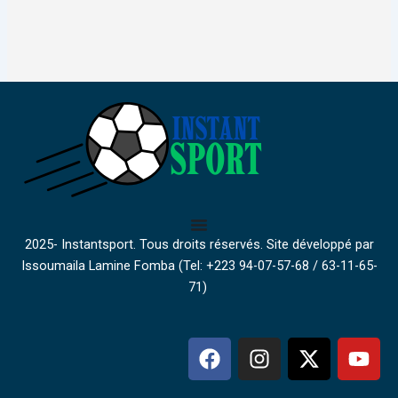
2025- Instantsport. Tous droits réservés. Site développé par
Issoumaila Lamine Fomba (Tel: +223 94-07-57-68 / 63-11-65-
71)
F
I
X
Y
a
n
-
o
c
s
t
u