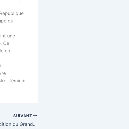
 République
oupe du
ant une
e. Ce
de en
i
vre
sket féminin
SUIVANT
Cyclisme : la 2ᵉ édition du Grand Prix de l’ORTM annoncée pour le 11 avril