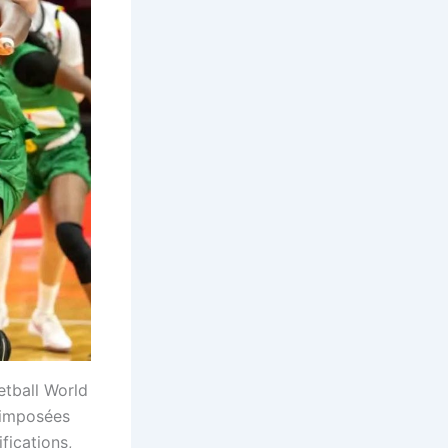
etball World
 imposées
fications,