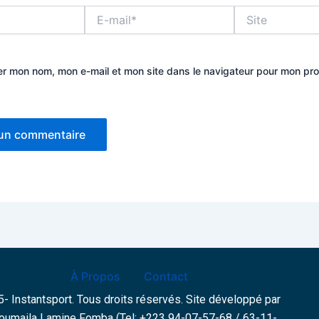
E-
Site
mail*
er mon nom, mon e-mail et mon site dans le navigateur pour mon pr
À Propos
Contact
- Instantsport. Tous droits réservés. Site développé par
oumaila Lamine Fomba (Tel: +223 94-07-57-68 / 63-11-