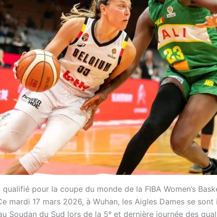
st qualifié pour la coupe du monde de la FIBA Women’s Bask
e mardi 17 mars 2026, à Wuhan, les Aigles Dames se sont
u Soudan du Sud lors de la 5ᵉ et dernière journée des quali