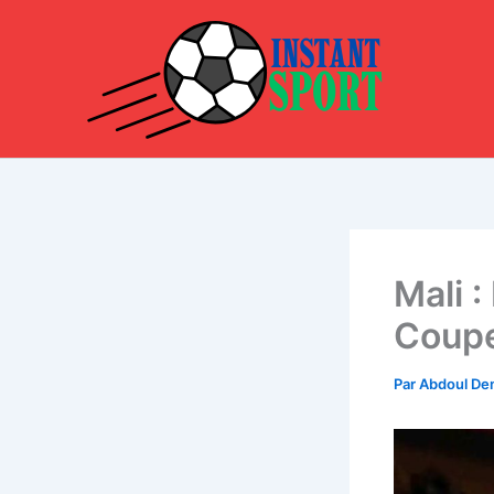
Aller
au
contenu
Mali :
Coup
Par
Abdoul D