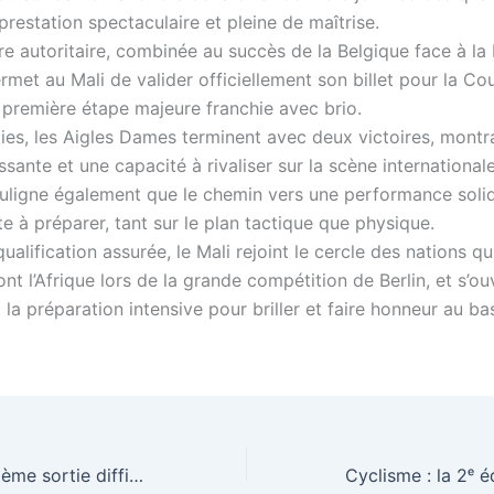
prestation spectaculaire et pleine de maîtrise.
re autoritaire, combinée au succès de la Belgique face à la
rmet au Mali de valider officiellement son billet pour la C
première étape majeure franchie avec brio.
ties, les Aigles Dames terminent avec deux victoires, montr
issante et une capacité à rivaliser sur la scène international
uligne également que le chemin vers une performance soli
e à préparer, tant sur le plan tactique que physique.
ualification assurée, le Mali rejoint le cercle des nations qu
nt l’Afrique lors de la grande compétition de Berlin, et s’ou
la préparation intensive pour briller et faire honneur au ba
Basketball : troisième sortie difficile pour les Aigles Dames face à la Belgique