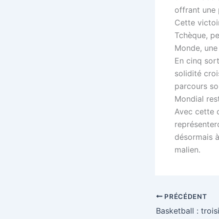
offrant une 
Cette victoi
Tchèque, pe
Monde, une 
En cinq sor
solidité cro
parcours so
Mondial rest
Avec cette q
représentero
désormais à 
malien.
PRÉCÉDENT