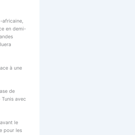
-africaine,
ace en demi-
randes
luera
face à une
hase de
e Tunis avec
 avant le
e pour les