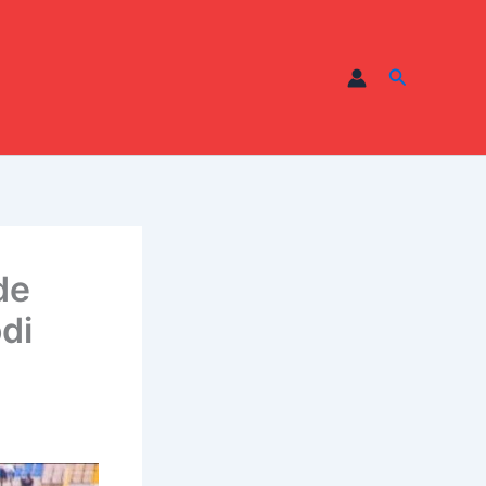
Recherche
de
di