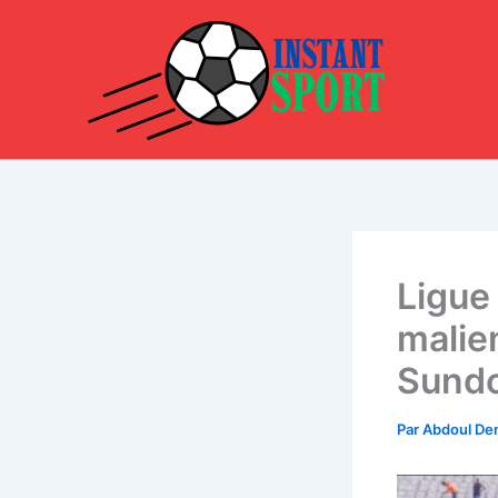
Aller
au
contenu
Ligue
malie
Sundo
Par
Abdoul D