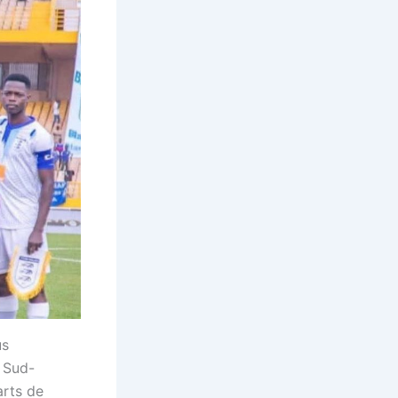
us
s Sud-
arts de