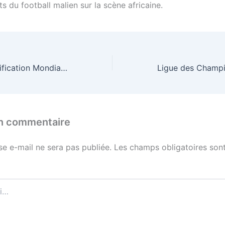
s du football malien sur la scène africaine.
Basketball / Qualification Mondiale : les Aigles Dames du Mali se relancent face à la République tchèque
un commentaire
se e-mail ne sera pas publiée.
Les champs obligatoires sont