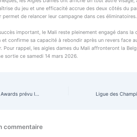
hèques, les Aigles Dames ont affiché un tout autre visage,
îtrise du jeu et une efficacité accrue des deux côtés du pa
ur permet de relancer leur campagne dans ces éliminatoires.
succès important, le Mali reste pleinement engagé dans la c
on et confirme sa capacité à rebondir après un revers face a
. Pour rappel, les aigles dames du Mali affronteront la Bel
me sortie ce samedi 14 mars 2026.
Le Mali Handball Awards prévu le 28 mars au CICB
un commentaire