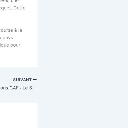
 avec une
rquet. Cette
ourse à la
u pays
gique pour
SUIVANT
Ligue des Champions CAF : Le Stade malien de Bamako affronte Mamelodi Sundowns ce vendredi