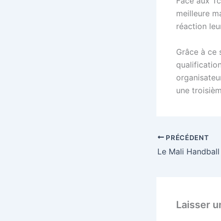
Face aux Tc
meilleure ma
réaction le
Grâce à ce 
qualificati
organisateur
une troisiè
PRÉCÉDENT
Laisser 