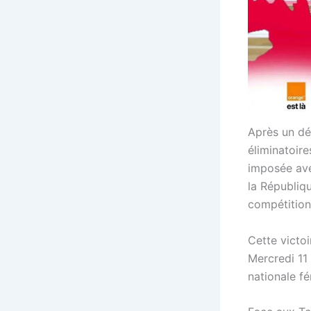
Après un déb
éliminatoir
imposée ave
la Républiq
compétition
Cette victo
Mercredi 11 
nationale fé