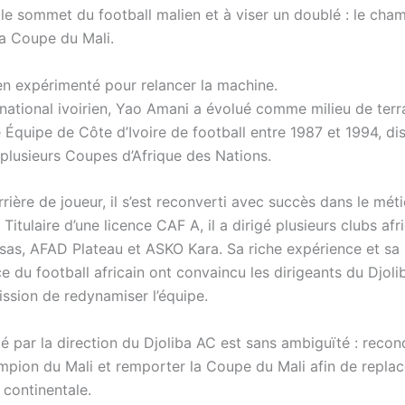
 le sommet du football malien et à viser un doublé : le cha
la Coupe du Mali.
en expérimenté pour relancer la machine.
rnational ivoirien, Yao Amani a évolué comme milieu de terr
 Équipe de Côte d’Ivoire de football entre 1987 et 1994, di
lusieurs Coupes d’Afrique des Nations.
rière de joueur, il s’est reconverti avec succès dans le méti
. Titulaire d’une licence CAF A, il a dirigé plusieurs clubs afr
s, AFAD Plateau et ASKO Kara. Sa riche expérience et sa
 du football africain ont convaincu les dirigeants du Djolib
ission de redynamiser l’équipe.
ixé par la direction du Djoliba AC est sans ambiguïté : reconq
ampion du Mali et remporter la Coupe du Mali afin de replac
 continentale.