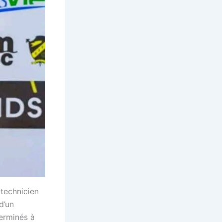
 technicien
d’un
erminés à