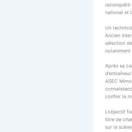
reconquérir
national et 
Un technici
Ancien inte
sélection de
notamment p
Après sa car
d’entraîneur
ASEC Mimosa
connaissance
confier la m
L’objectif f
titre de ch
sur la scène