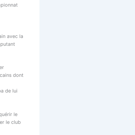
mpionnat
ain avec la
sputant
er
icains dont
a de lui
uérir le
er le club