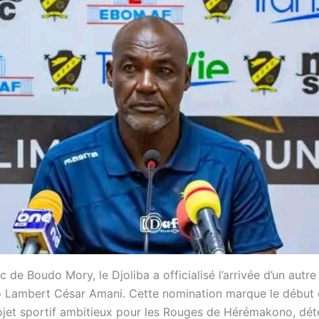
c de Boudo Mory, le Djoliba a officialisé l’arrivée d’un autre
ao Lambert César Amani. Cette nomination marque le début 
jet sportif ambitieux pour les Rouges de Hérémakono, dét