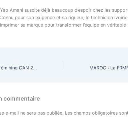
e Yao Amani suscite déjà beaucoup d’espoir chez les suppor
Connu pour son exigence et sa rigueur, le technicien ivoiri
imprimer sa marque pour transformer l’équipe en véritable
Coupe d’Afrique féminine CAN 2026 : La compétition reportée du 25 juillet au 16 août 2026
un commentaire
se e-mail ne sera pas publiée.
Les champs obligatoires sont