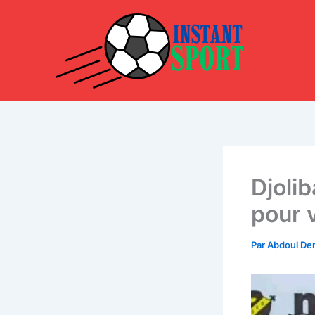
Aller
au
contenu
Djoli
pour v
Par
Abdoul D