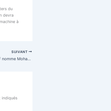
ters du
en devra
 machine à
SUIVANT
MAROC : La FRMF nomme Mohamed Ouahbi sélectionneur de l’Équipen Nationale A et renforce son encadrement de performance dans le cadre de sa feuille de route « Maroc 2030 »
 indiqués