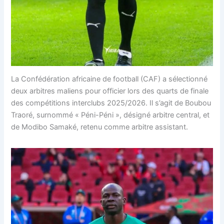
La Confédération africaine de football (CAF) a sélectionné
deux arbitres maliens pour officier lors des quarts de finale
des compétitions interclubs 2025/2026. Il s’agit de Boubou
Traoré, surnommé « Péni-Péni », désigné arbitre central, et
de Modibo Samaké, retenu comme arbitre assistant.