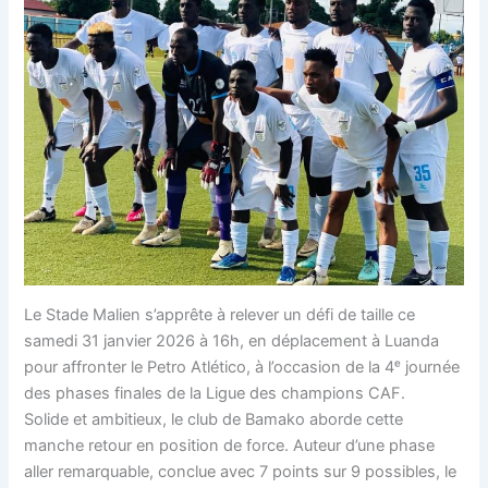
Le Stade Malien s’apprête à relever un défi de taille ce
samedi 31 janvier 2026 à 16h, en déplacement à Luanda
pour affronter le Petro Atlético, à l’occasion de la 4ᵉ journée
des phases finales de la Ligue des champions CAF.
Solide et ambitieux, le club de Bamako aborde cette
manche retour en position de force. Auteur d’une phase
aller remarquable, conclue avec 7 points sur 9 possibles, le