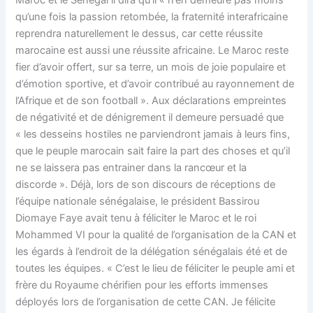
Maroc et le Sénégal il dira qu’il « n’en demeure pas moins
qu’une fois la passion retombée, la fraternité interafricaine
reprendra naturellement le dessus, car cette réussite
marocaine est aussi une réussite africaine. Le Maroc reste
fier d’avoir offert, sur sa terre, un mois de joie populaire et
d’émotion sportive, et d’avoir contribué au rayonnement de
l’Afrique et de son football ». Aux déclarations empreintes
de négativité et de dénigrement il demeure persuadé que
« les desseins hostiles ne parviendront jamais à leurs fins,
que le peuple marocain sait faire la part des choses et qu’il
ne se laissera pas entrainer dans la rancœur et la
discorde ». Déjà, lors de son discours de réceptions de
l’équipe nationale sénégalaise, le président Bassirou
Diomaye Faye avait tenu à féliciter le Maroc et le roi
Mohammed VI pour la qualité de l’organisation de la CAN et
les égards à l’endroit de la délégation sénégalais été et de
toutes les équipes. « C’est le lieu de féliciter le peuple ami et
frère du Royaume chérifien pour les efforts immenses
déployés lors de l’organisation de cette CAN. Je félicite