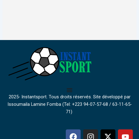
2025- Instantsport. Tous droits réservés. Site développé par
Issoumaila Lamine Fomba (Tel: +223 94-07-57-68 / 63-11-65-
71)
F
I
X
Y