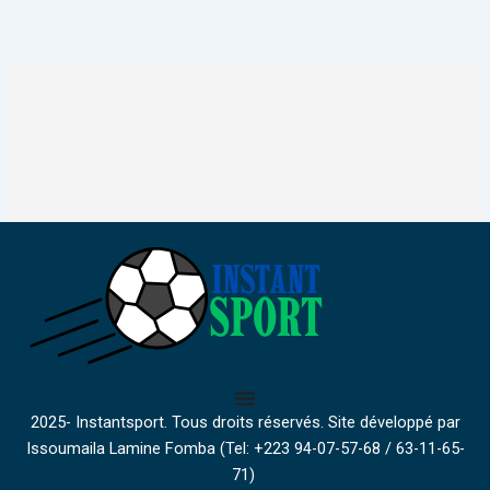
2025- Instantsport. Tous droits réservés. Site développé par
Issoumaila Lamine Fomba (Tel: +223 94-07-57-68 / 63-11-65-
71)