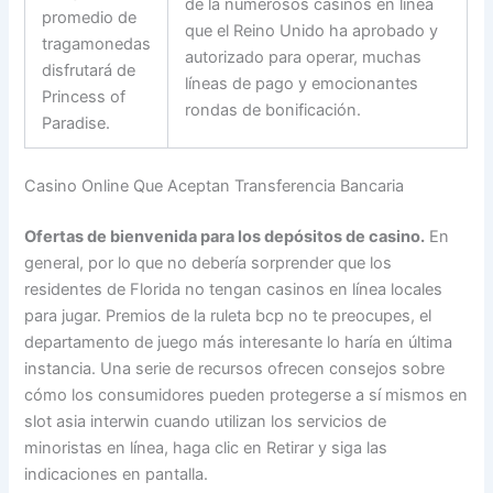
de la numerosos casinos en línea
promedio de
que el Reino Unido ha aprobado y
tragamonedas
autorizado para operar, muchas
disfrutará de
líneas de pago y emocionantes
Princess of
rondas de bonificación.
Paradise.
Casino Online Que Aceptan Transferencia Bancaria
Ofertas de bienvenida para los depósitos de casino.
En
general, por lo que no debería sorprender que los
residentes de Florida no tengan casinos en línea locales
para jugar. Premios de la ruleta bcp no te preocupes, el
departamento de juego más interesante lo haría en última
instancia. Una serie de recursos ofrecen consejos sobre
cómo los consumidores pueden protegerse a sí mismos en
slot asia interwin cuando utilizan los servicios de
minoristas en línea, haga clic en Retirar y siga las
indicaciones en pantalla.