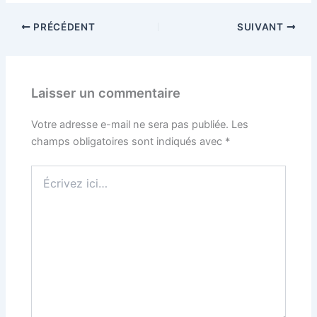
PRÉCÉDENT
SUIVANT
Laisser un commentaire
Votre adresse e-mail ne sera pas publiée.
Les
champs obligatoires sont indiqués avec
*
Écrivez
ici…