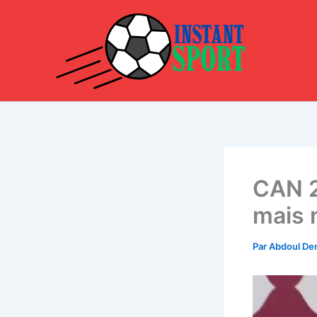
Aller
au
contenu
CAN 2
mais 
Par
Abdoul D