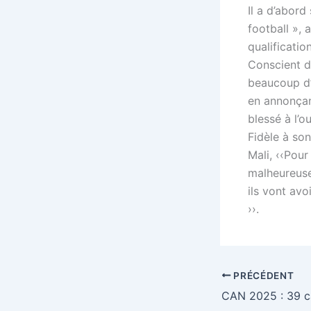
Il a d’abord
football », 
qualificatio
Conscient d
beaucoup d’a
en annonçan
blessé à l’o
Fidèle à so
Mali, ‹‹Pour
malheureuse
ils vont avo
››.
PRÉCÉDENT