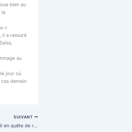
 joue bien au
 la
nu «
 il a rassuré
Saïss,
hommage au
le jour où
le cas demain
SUIVANT
CAN 2025 : le Mali en quête de rachat face au Maroc affirme Tom Sainfiet en conférence de presse