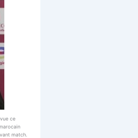
évue ce
 marocain
avant match.