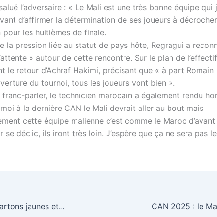
 salué l’adversaire : « Le Mali est une très bonne équipe qui
avant d’affirmer la détermination de ses joueurs à décrocher
n pour les huitièmes de finale.
e la pression liée au statut de pays hôte, Regragui a recon
ttente » autour de cette rencontre. Sur le plan de l’effectif,
t le retour d’Achraf Hakimi, précisant que « à part Romain 
uverture du tournoi, tous les joueurs vont bien ».
n franc-parler, le technicien marocain a également rendu 
 moi à la dernière CAN le Mali devrait aller au bout mais
ment cette équipe malienne c’est comme le Maroc d’avant 
ir se déclic, ils iront très loin. J’espère que ça ne sera pas 
CAN 2025 : 39 cartons jaunes et 2 rouges, c’est le nombre des avertissements des premières journées