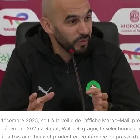
décembre 2025, soit à la veille de l’affiche Maroc–Mali, pr
 décembre 2025 à Rabat, Walid Regragui, le sélectionneur
é à la fois ambitieux et prudent en conférence de presse d’