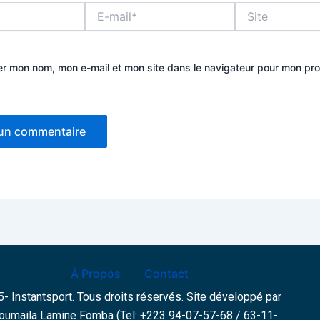
E-
Site
mail*
er mon nom, mon e-mail et mon site dans le navigateur pour mon pr
À Propos
Contact
- Instantsport. Tous droits réservés. Site développé par
oumaila Lamine Fomba (Tel: +223 94-07-57-68 / 63-11-