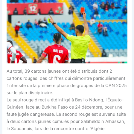
Au total, 39 cartons jaunes ont été distribués dont 2
cartons rouges, des chiffres qui démontre particulièrement
l’intensité de la première phase de groupes de la CAN 2025
sur le plan disciplinaire.
Le seul rouge direct a été infligé à Basilio Ndong, l’Équato-
Guinéen, face au Burkina Faso ce 24 décembre, pour une
faute jugée dangereuse. Le second rouge est survenu suite
à deux cartons jaunes cumulés pour Salahelddin Alhassan,
le Soudanais, lors de la rencontre contre l’Algérie,