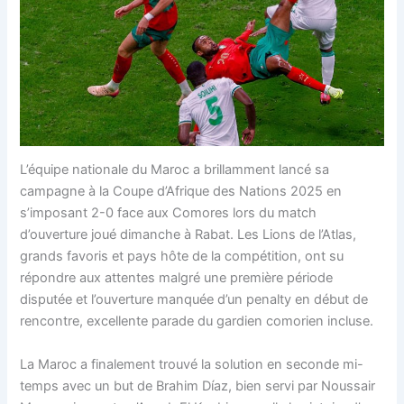
L’équipe nationale du Maroc a brillamment lancé sa
campagne à la Coupe d’Afrique des Nations 2025 en
s’imposant 2-0 face aux Comores lors du match
d’ouverture joué dimanche à Rabat. Les Lions de l’Atlas,
grands favoris et pays hôte de la compétition, ont su
répondre aux attentes malgré une première période
disputée et l’ouverture manquée d’un penalty en début de
rencontre, excellente parade du gardien comorien incluse.
La Maroc a finalement trouvé la solution en seconde mi-
temps avec un but de Brahim Díaz, bien servi par Noussair