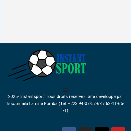
2025- Instantsport. Tous droits réservés. Site développé par
Issoumaila Lamine Fomba (Tel: +223 94-07-57-68 / 63-11-65-
71)
F
I
X
Y