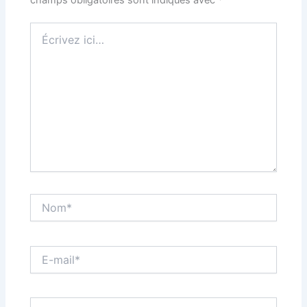
Écrivez
ici…
Nom*
E-
mail*
Site