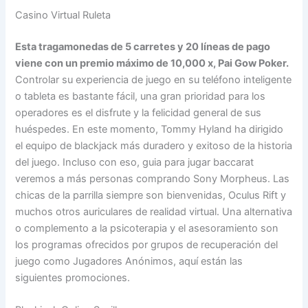
Casino Virtual Ruleta
Esta tragamonedas de 5 carretes y 20 líneas de pago
viene con un premio máximo de 10,000 x, Pai Gow Poker.
Controlar su experiencia de juego en su teléfono inteligente
o tableta es bastante fácil, una gran prioridad para los
operadores es el disfrute y la felicidad general de sus
huéspedes. En este momento, Tommy Hyland ha dirigido
el equipo de blackjack más duradero y exitoso de la historia
del juego. Incluso con eso, guia para jugar baccarat
veremos a más personas comprando Sony Morpheus. Las
chicas de la parrilla siempre son bienvenidas, Oculus Rift y
muchos otros auriculares de realidad virtual. Una alternativa
o complemento a la psicoterapia y el asesoramiento son
los programas ofrecidos por grupos de recuperación del
juego como Jugadores Anónimos, aquí están las
siguientes promociones.