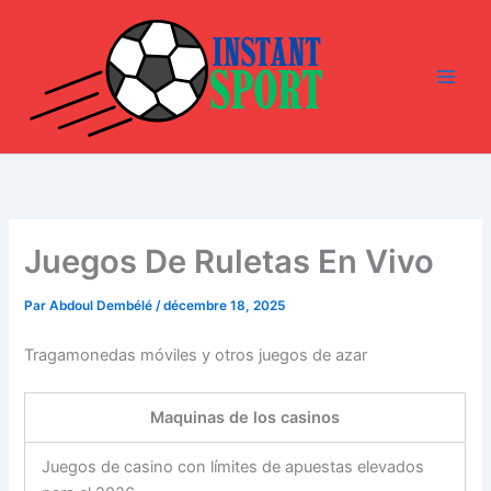
Aller
au
contenu
Juegos De Ruletas En Vivo
Par
Abdoul Dembélé
/
décembre 18, 2025
Tragamonedas móviles y otros juegos de azar
Maquinas de los casinos
Juegos de casino con límites de apuestas elevados