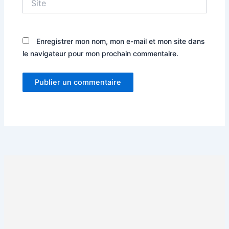
Enregistrer mon nom, mon e-mail et mon site dans
le navigateur pour mon prochain commentaire.