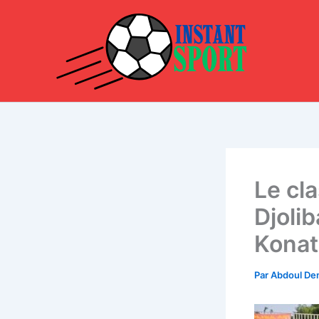
Aller
au
contenu
Le cla
Djoli
Konat
Par
Abdoul D