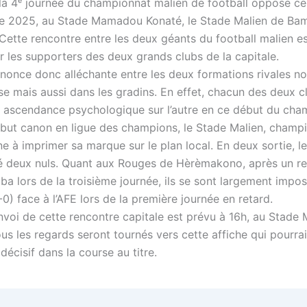
la 4ᵉ journée du championnat malien de football oppose c
e 2025, au Stade Mamadou Konaté, le Stade Malien de Ba
Cette rencontre entre les deux géants du football malien es
r les supporters des deux grands clubs de la capitale.
nnonce donc alléchante entre les deux formations rivales n
use mais aussi dans les gradins. En effet, chacun des deux 
 ascendance psychologique sur l’autre en ce début du cha
but canon en ligue des champions, le Stade Malien, champi
ine à imprimer sa marque sur le plan local. En deux sortie, l
 deux nuls. Quant aux Rouges de Hèrèmakono, après un re
ba lors de la troisième journée, ils se sont largement impo
0) face à l’AFE lors de la première journée en retard.
nvoi de cette rencontre capitale est prévu à 16h, au Stad
us les regards seront tournés vers cette affiche qui pourrai
décisif dans la course au titre.