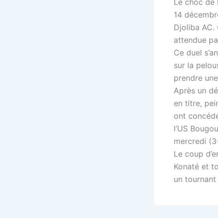
Le choc de 
14 décembr
Djoliba AC. 
attendue pa
Ce duel s’a
sur la pelo
prendre une
Après un dé
en titre, pe
ont concédé
l’US Bougou
mercredi (3-
Le coup d’e
Konaté et to
un tournant 