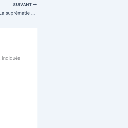
SUIVANT
Classico malien : La suprématie du Stade malien sur le Djoliba AC
 indiqués