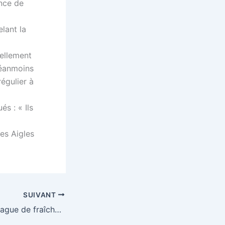
ence de
elant la
rellement
néanmoins
égulier à
és : « Ils
es Aigles
SUIVANT
CAN 2025 : une vague de fraîcheur avec onze rookies chez les Aigles