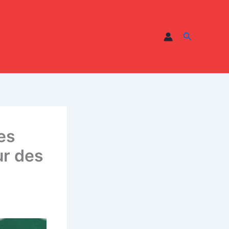
Recherche
es
ur des