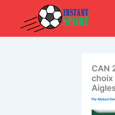
Aller
au
contenu
CAN 2
choix
Aigle
Par
Abdoul D