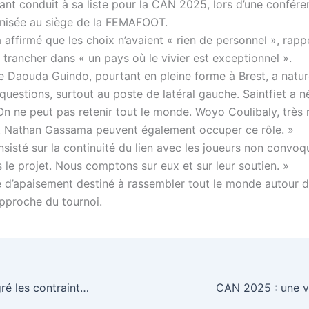
yant conduit à sa liste pour la CAN 2025, lors d’une confér
nisée au siège de la FEMAFOOT.
 a affirmé que les choix n’avaient « rien de personnel », rapp
e trancher dans « un pays où le vivier est exceptionnel ».
e Daouda Guindo, pourtant en pleine forme à Brest, a natu
questions, surtout au poste de latéral gauche. Saintfiet a 
n ne peut pas retenir tout le monde. Woyo Coulibaly, très r
t Nathan Gassama peuvent également occuper ce rôle. »
nsisté sur la continuité du lien avec les joueurs non convoqu
 le projet. Nous comptons sur eux et sur leur soutien. »
d’apaisement destiné à rassembler tout le monde autour d
approche du tournoi.
CAN 2025 : Malgré les contraintes de la FIFA, Tom Saintfiet maintient l’ambition d’une grande performance