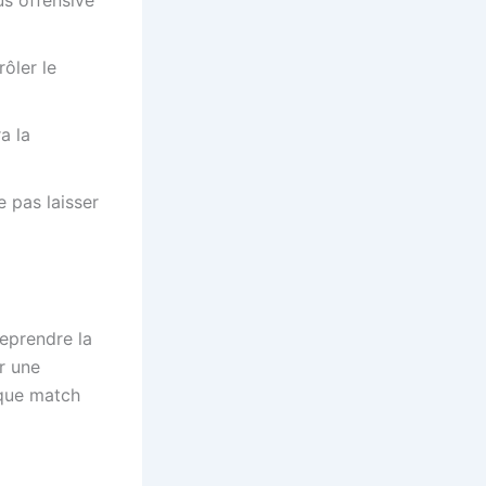
ôler le
a la
e pas laisser
reprendre la
r une
aque match