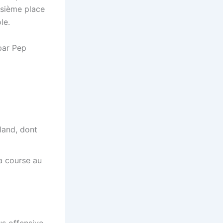
isième place
le.
 par Pep
land, dont
la course au
us offensive