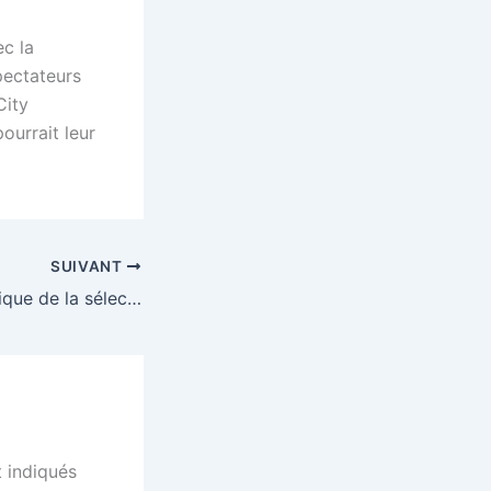
ec la
pectateurs
City
ourrait leur
SUIVANT
L’ascension historique de la sélection malienne masculine
 indiqués