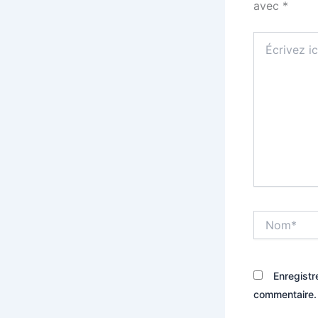
avec
*
Écrivez
ici…
Nom*
Enregistr
commentaire.