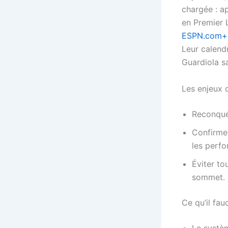
chargée : a
en Premier 
ESPN.com+
Leur calendr
Guardiola sa
Les enjeux 
Reconquér
Confirmer
les perf
Éviter to
sommet.
Ce qu’il fau
Le systèm