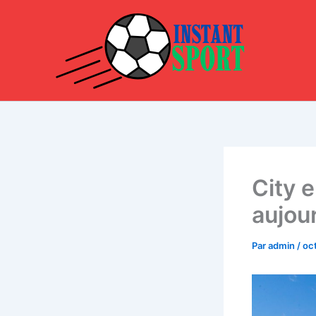
Aller
au
contenu
City e
aujou
Par
admin
/
oc