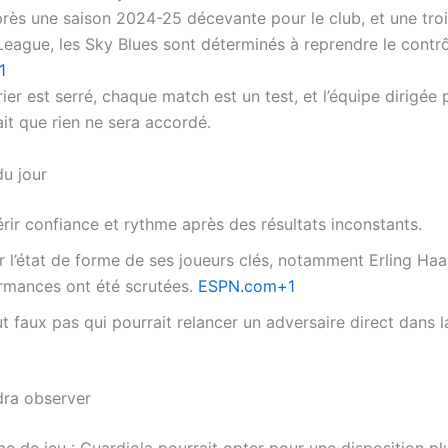
près une saison 2024-25 décevante pour le club, et une tro
League, les Sky Blues sont déterminés à reprendre le contrô
1
ier est serré, chaque match est un test, et l’équipe dirigée
it que rien ne sera accordé.
du jour
ir confiance et rythme après des résultats inconstants.
 l’état de forme de ses joueurs clés, notamment Erling Haa
ormances ont été scrutées.
ESPN.com+1
ut faux pas qui pourrait relancer un adversaire direct dans 
dra observer
e de jeu : Guardiola pourrait opter pour une disposition pl