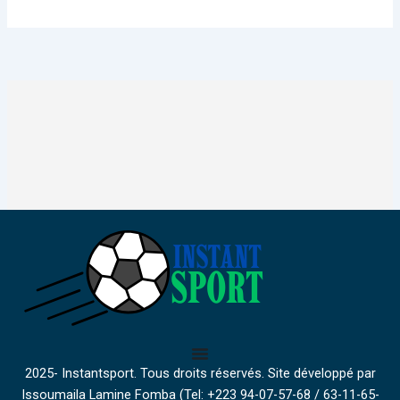
2025- Instantsport. Tous droits réservés. Site développé par
Issoumaila Lamine Fomba (Tel: +223 94-07-57-68 / 63-11-65-