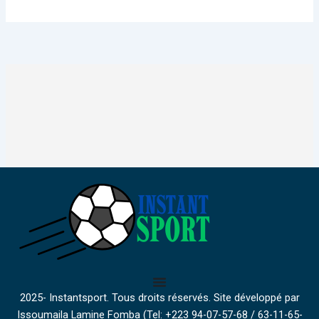
2025- Instantsport. Tous droits réservés. Site développé par
Issoumaila Lamine Fomba (Tel: +223 94-07-57-68 / 63-11-65-