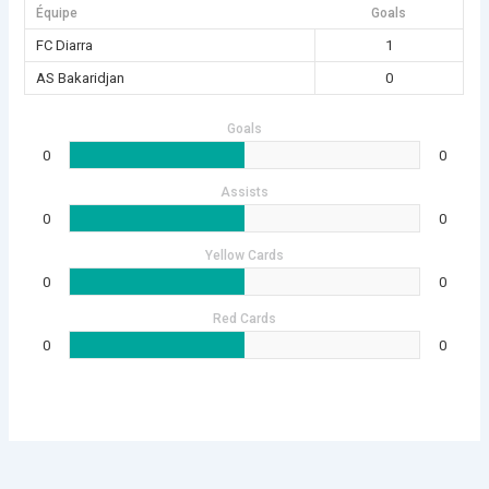
Équipe
Goals
FC Diarra
1
AS Bakaridjan
0
Goals
0
0
Assists
0
0
Yellow Cards
0
0
Red Cards
0
0