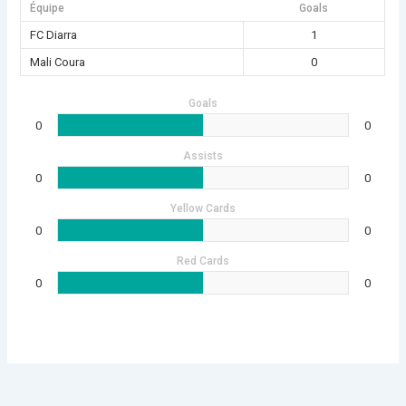
Équipe
Goals
FC Diarra
1
Mali Coura
0
Goals
0
0
Assists
0
0
Yellow Cards
0
0
Red Cards
0
0