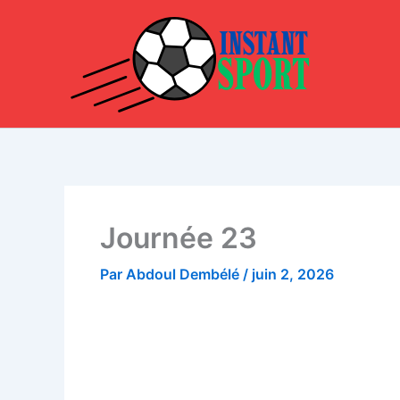
Aller
au
contenu
Journée 23
Par
Abdoul Dembélé
/
juin 2, 2026