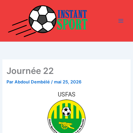
Aller
au
contenu
Journée 22
Par
Abdoul Dembélé
/
mai 25, 2026
USFAS