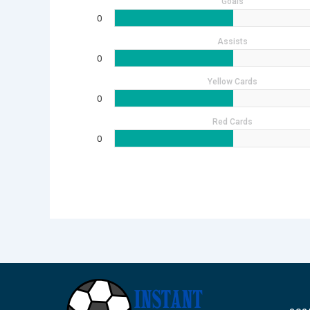
Goals
0
Assists
0
Yellow Cards
0
Red Cards
0